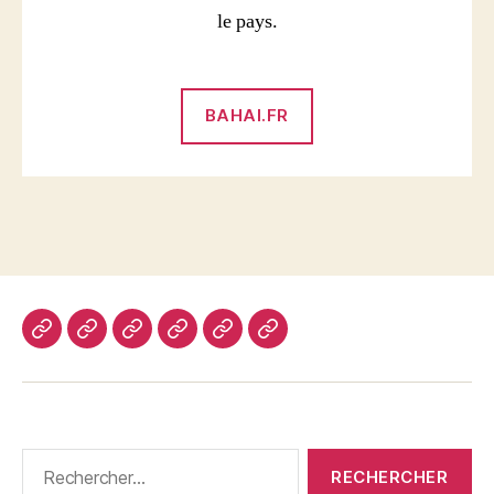
le pays.
BAHAI.FR
Accueil
La
Articles
Contact
Accueil
Les
foi
groupes
bahá’íe
préjeunes
Rechercher :