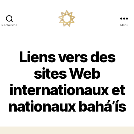
Recherche
Menu
Les
Bahá’ís
de
La
Liens vers des
Celle
Saint
sites Web
Cloud
internationaux et
nationaux bahá’ís