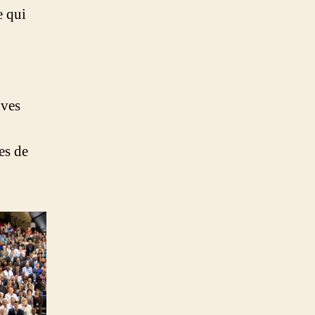
e qui
ives
es de