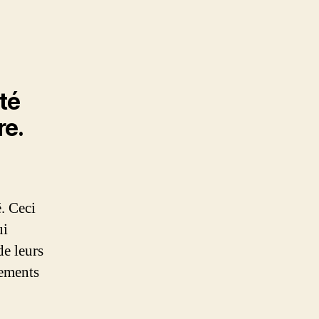
ité
re.
é. Ceci
ui
de leurs
nements