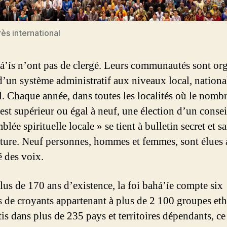
ès international
á’ís n’ont pas de clergé. Leurs communautés sont or
d’un système administratif aux niveaux local, national
. Chaque année, dans toutes les localités où le nomb
 est supérieur ou égal à neuf, une élection d’un consei
lée spirituelle locale » se tient à bulletin secret et s
ture. Neuf personnes, hommes et femmes, sont élues à
é des voix.
lus de 170 ans d’existence, la foi bahá’íe compte six
s de croyants appartenant à plus de 2 100 groupes et
tis dans plus de 235 pays et territoires dépendants, ce