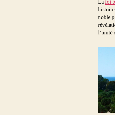
La
foi 
histoir
noble p
révélati
l’unité 