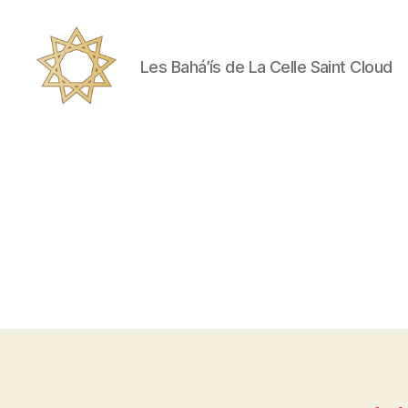
Les Bahá’ís de La Celle Saint Cloud
Les
Bahá’ís
de
La
Celle
Saint
Cloud