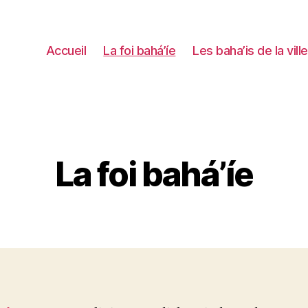
Accueil
La foi bahá’íe
Les baha’is de la ville
La foi bahá’íe