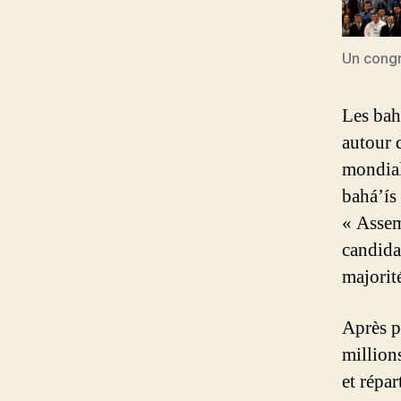
Un congr
Les bah
autour 
mondial
bahá’ís
« Assemb
candida
majorit
Après p
million
et répar