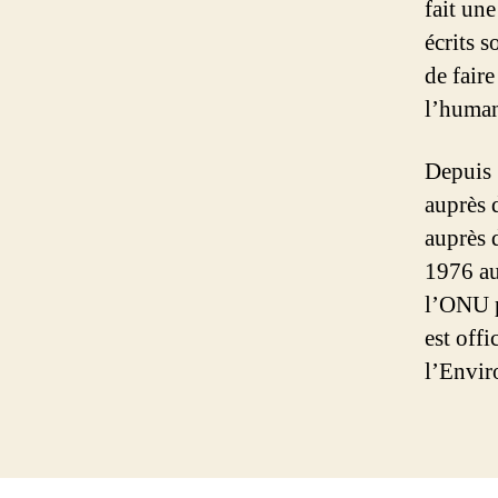
fait un
écrits s
de faire
l’humani
Depuis 
auprès 
auprès 
1976 au
l’ONU p
est off
l’Envi