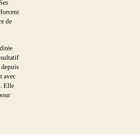
 Ses
fforcent
re de
ditée
sultatif
 depuis
at avec
. Elle
pour