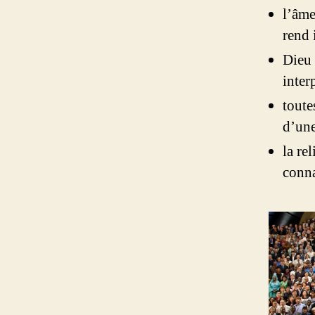
l’âme
rend 
Dieu 
inter
toute
d’une
la re
conna