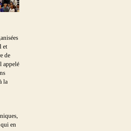
ganisées
 et
re de
l appelé
ans
 la
hniques,
 qui en