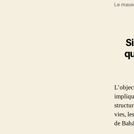
Le mauso
Si
qu
L’object
impliqu
structur
vies, le
de Bahá’