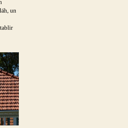
n
láh, un
tablir