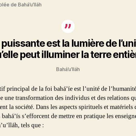
lée de Bahá’u’lláh
 puissante est la lumière de l’un
’elle peut illuminer la terre entiè
Bahá’u’lláh
if principal de la foi bahá’íe est l’unité de l’humanit
e une transformation des individus et des relations q
ent la société. Dans les aspects spirituels et matériels 
s bahá’ís s’efforcent de mettre en pratique les enseig
u’lláh, tels que :