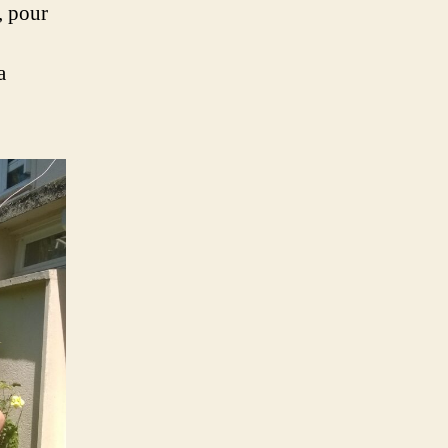
, pour
a