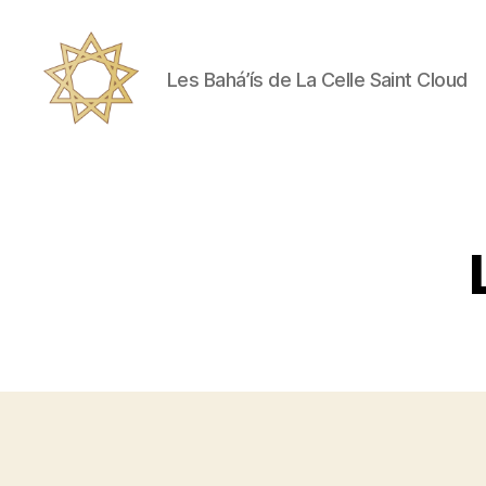
Les Bahá’ís de La Celle Saint Cloud
Les
Bahá’ís
de
La
Celle
Saint
Cloud