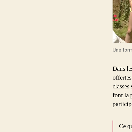
Une form
Dans les
offerte
classes 
font la 
particip
Ce qu