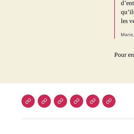
d’ent
qu’il
les v
Marie,
Pour en
Accueil
La
Articles
Contact
Accueil
Les
foi
groupes
bahá’íe
préjeunes