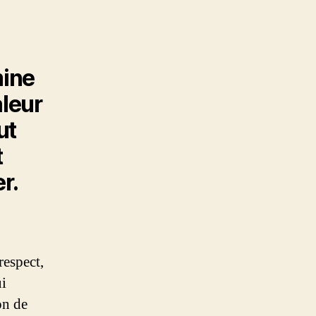
ine
aleur
ut
t
er.
respect,
ui
on de