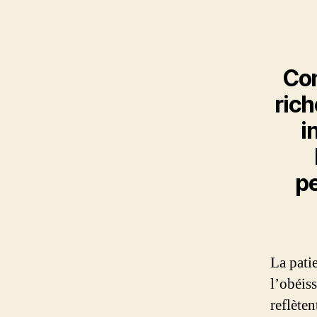
Co
rich
i
pe
La patie
l’obéis
reflète